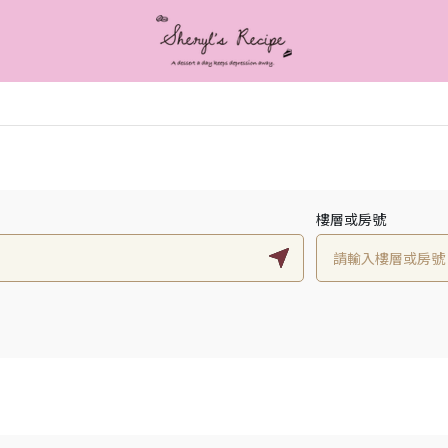
樓層或房號